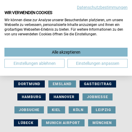
Datenschutzbestimmungen
WIR VERWENDEN COOKIES
Wir können diese zur Analyse unserer Besucherdaten platzieren, um unsere
Webseite zu verbessern, personalisierte Inhalte anzuzeigen und Ihnen ein
großartiges Webseiten-Erlebnis zu bieten. Für weitere Informationen zu den
von uns verwendeten Cookies öffnen Sie die Einstellungen.
AUSSTELLERBEITRAG
BERLIN
Alle akzeptieren
BERUFLICHE ORIENTIERUNG
BEWERBUNG
Einstellungen ablehnen
Einstellungen anpassen
BIELEFELD
BRAUNSCHWEIG
BREMEN
DORTMUND
EMSLAND
GASTBEITRAG
HAMBURG
HANNOVER
JOBMESSE
JOBSUCHE
KIEL
KÖLN
LEIPZIG
LÜBECK
MUNICH AIRPORT
MÜNCHEN