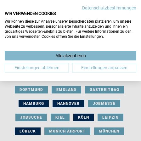
Datenschutzbestimmungen
WIR VERWENDEN COOKIES
Wir können diese zur Analyse unserer Besucherdaten platzieren, um unsere
Webseite zu verbessern, personalisierte Inhalte anzuzeigen und Ihnen ein
großartiges Webseiten-Erlebnis zu bieten. Für weitere Informationen zu den
von uns verwendeten Cookies öffnen Sie die Einstellungen.
AUSSTELLERBEITRAG
BERLIN
Alle akzeptieren
BERUFLICHE ORIENTIERUNG
BEWERBUNG
Einstellungen ablehnen
Einstellungen anpassen
BIELEFELD
BRAUNSCHWEIG
BREMEN
DORTMUND
EMSLAND
GASTBEITRAG
HAMBURG
HANNOVER
JOBMESSE
JOBSUCHE
KIEL
KÖLN
LEIPZIG
LÜBECK
MUNICH AIRPORT
MÜNCHEN