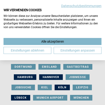
Datenschutzbestimmungen
WIR VERWENDEN COOKIES
Wir können diese zur Analyse unserer Besucherdaten platzieren, um unsere
Webseite zu verbessern, personalisierte Inhalte anzuzeigen und Ihnen ein
großartiges Webseiten-Erlebnis zu bieten. Für weitere Informationen zu den
von uns verwendeten Cookies öffnen Sie die Einstellungen.
AUSSTELLERBEITRAG
BERLIN
Alle akzeptieren
BERUFLICHE ORIENTIERUNG
BEWERBUNG
Einstellungen ablehnen
Einstellungen anpassen
BIELEFELD
BRAUNSCHWEIG
BREMEN
DORTMUND
EMSLAND
GASTBEITRAG
HAMBURG
HANNOVER
JOBMESSE
JOBSUCHE
KIEL
KÖLN
LEIPZIG
LÜBECK
MUNICH AIRPORT
MÜNCHEN