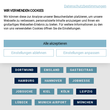
Datenschutzbestimmungen
WIR VERWENDEN COOKIES
Wir können diese zur Analyse unserer Besucherdaten platzieren, um unsere
Webseite zu verbessern, personalisierte Inhalte anzuzeigen und Ihnen ein
großartiges Webseiten-Erlebnis zu bieten. Für weitere Informationen zu den
von uns verwendeten Cookies öffnen Sie die Einstellungen.
AUSSTELLERBEITRAG
BERLIN
Alle akzeptieren
BERUFLICHE ORIENTIERUNG
BEWERBUNG
Einstellungen ablehnen
Einstellungen anpassen
BIELEFELD
BRAUNSCHWEIG
BREMEN
DORTMUND
EMSLAND
GASTBEITRAG
HAMBURG
HANNOVER
JOBMESSE
JOBSUCHE
KIEL
KÖLN
LEIPZIG
LÜBECK
MUNICH AIRPORT
MÜNCHEN