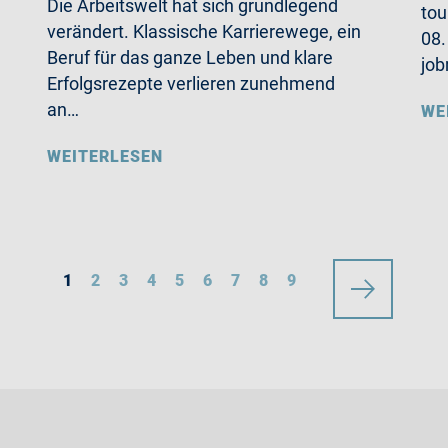
Die Arbeitswelt hat sich grundlegend
tou
verändert. Klassische Karrierewege, ein
08.
Beruf für das ganze Leben und klare
job
Erfolgsrezepte verlieren zunehmend
an…
WE
WEITERLESEN
1
2
3
4
5
6
7
8
9