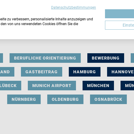
Datenschutzbestimmungen
ite zu verbessern, personalisierte Inhalte anzuzeigen und
u den von uns verwendeten Cookies öffnen Sie die
Einst
BERUFLICHE ORIENTIERUNG
BEWERBUNG
LAND
GASTBEITRAG
HAMBURG
HANNOVE
LÜBECK
MUNICH AIRPORT
MÜNCHEN
MÜ
NÜRNBERG
OLDENBURG
OSNABRÜCK