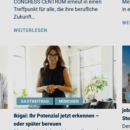
CONGRESS CENTRUM erneut in einen
Mer
Treffpunkt für alle, die ihre berufliche
in 
Zukunft…
WE
WEITERLESEN
GASTBEITRAG
MÜNCHEN
job
Ikigai: Ihr Potenzial jetzt erkennen –
St
oder später bereuen
Der