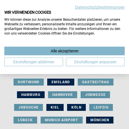
Datenschutzbestimmungen
WIR VERWENDEN COOKIES
Wir können diese zur Analyse unserer Besucherdaten platzieren, um unsere
Webseite zu verbessern, personalisierte Inhalte anzuzeigen und Ihnen ein
großartiges Webseiten-Erlebnis zu bieten. Für weitere Informationen zu den
von uns verwendeten Cookies öffnen Sie die Einstellungen.
AUSSTELLERBEITRAG
BERLIN
Alle akzeptieren
BERUFLICHE ORIENTIERUNG
BEWERBUNG
Einstellungen ablehnen
Einstellungen anpassen
BIELEFELD
BRAUNSCHWEIG
BREMEN
DORTMUND
EMSLAND
GASTBEITRAG
HAMBURG
HANNOVER
JOBMESSE
JOBSUCHE
KIEL
KÖLN
LEIPZIG
LÜBECK
MUNICH AIRPORT
MÜNCHEN