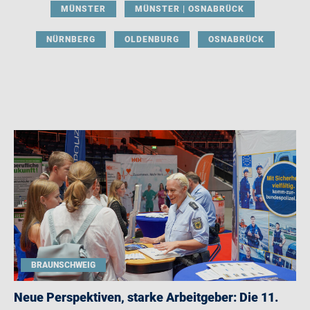
MÜNSTER
MÜNSTER | OSNABRÜCK
NÜRNBERG
OLDENBURG
OSNABRÜCK
BRAUNSCHWEIG
Neue Perspektiven, starke Arbeitgeber: Die 11.