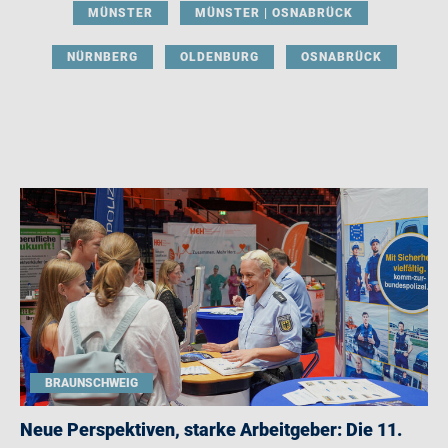
MÜNSTER
MÜNSTER | OSNABRÜCK
NÜRNBERG
OLDENBURG
OSNABRÜCK
BRAUNSCHWEIG
Neue Perspektiven, starke Arbeitgeber: Die 11.