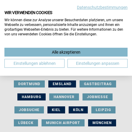
Datenschutzbestimmungen
WIR VERWENDEN COOKIES
Wir können diese zur Analyse unserer Besucherdaten platzieren, um unsere
Webseite zu verbessern, personalisierte Inhalte anzuzeigen und Ihnen ein
großartiges Webseiten-Erlebnis zu bieten. Für weitere Informationen zu den
von uns verwendeten Cookies öffnen Sie die Einstellungen.
AUSSTELLERBEITRAG
BERLIN
Alle akzeptieren
BERUFLICHE ORIENTIERUNG
BEWERBUNG
Einstellungen ablehnen
Einstellungen anpassen
BIELEFELD
BRAUNSCHWEIG
BREMEN
DORTMUND
EMSLAND
GASTBEITRAG
HAMBURG
HANNOVER
JOBMESSE
JOBSUCHE
KIEL
KÖLN
LEIPZIG
LÜBECK
MUNICH AIRPORT
MÜNCHEN