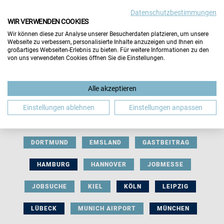
Datenschutzbestimmungen
WIR VERWENDEN COOKIES
Wir können diese zur Analyse unserer Besucherdaten platzieren, um unsere
Webseite zu verbessern, personalisierte Inhalte anzuzeigen und Ihnen ein
großartiges Webseiten-Erlebnis zu bieten. Für weitere Informationen zu den
von uns verwendeten Cookies öffnen Sie die Einstellungen.
AUSSTELLERBEITRAG
BERLIN
Alle akzeptieren
BERUFLICHE ORIENTIERUNG
BEWERBUNG
Einstellungen ablehnen
Einstellungen anpassen
BIELEFELD
BRAUNSCHWEIG
BREMEN
DORTMUND
EMSLAND
GASTBEITRAG
HAMBURG
HANNOVER
JOBMESSE
JOBSUCHE
KIEL
KÖLN
LEIPZIG
LÜBECK
MUNICH AIRPORT
MÜNCHEN