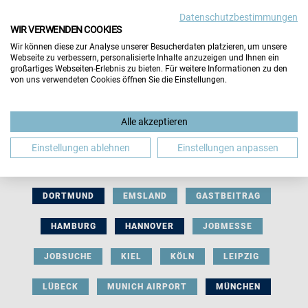
Datenschutzbestimmungen
WIR VERWENDEN COOKIES
Wir können diese zur Analyse unserer Besucherdaten platzieren, um unsere
Webseite zu verbessern, personalisierte Inhalte anzuzeigen und Ihnen ein
großartiges Webseiten-Erlebnis zu bieten. Für weitere Informationen zu den
von uns verwendeten Cookies öffnen Sie die Einstellungen.
AUSSTELLERBEITRAG
BERLIN
Alle akzeptieren
BERUFLICHE ORIENTIERUNG
BEWERBUNG
Einstellungen ablehnen
Einstellungen anpassen
BIELEFELD
BRAUNSCHWEIG
BREMEN
DORTMUND
EMSLAND
GASTBEITRAG
HAMBURG
HANNOVER
JOBMESSE
JOBSUCHE
KIEL
KÖLN
LEIPZIG
LÜBECK
MUNICH AIRPORT
MÜNCHEN