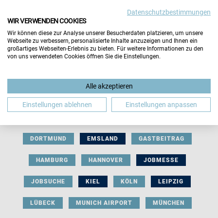
Datenschutzbestimmungen
WIR VERWENDEN COOKIES
Wir können diese zur Analyse unserer Besucherdaten platzieren, um unsere
Webseite zu verbessern, personalisierte Inhalte anzuzeigen und Ihnen ein
großartiges Webseiten-Erlebnis zu bieten. Für weitere Informationen zu den
von uns verwendeten Cookies öffnen Sie die Einstellungen.
AUSSTELLERBEITRAG
BERLIN
Alle akzeptieren
BERUFLICHE ORIENTIERUNG
BEWERBUNG
Einstellungen ablehnen
Einstellungen anpassen
BIELEFELD
BRAUNSCHWEIG
BREMEN
DORTMUND
EMSLAND
GASTBEITRAG
HAMBURG
HANNOVER
JOBMESSE
JOBSUCHE
KIEL
KÖLN
LEIPZIG
LÜBECK
MUNICH AIRPORT
MÜNCHEN