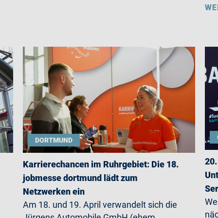
WE
DORTMUND
20.
Karrierechancen im Ruhrgebiet: Die 18.
Unt
jobmesse dortmund lädt zum
Ser
Netzwerken ein
Wer
Am 18. und 19. April verwandelt sich die
näc
Jürgens Automobile GmbH (ehem.