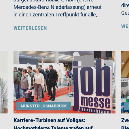
dir
Mercedes-Benz Niederlassung) erneut
Ges
in einen zentralen Treffpunkt für alle,…
WE
WEITERLESEN
MÜNSTER | OSNABRÜCK
Karriere-Turbinen auf Vollgas:
Zwe
Hochmotivierte Talente trafen auf
Bie