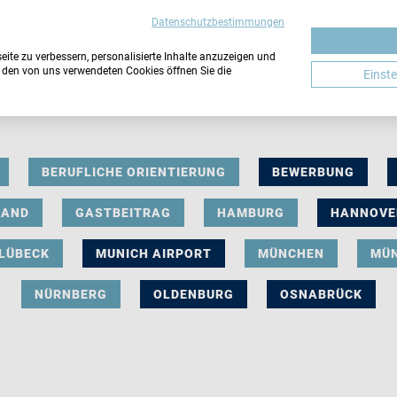
Datenschutzbestimmungen
ite zu verbessern, personalisierte Inhalte anzuzeigen und
u den von uns verwendeten Cookies öffnen Sie die
Einst
BERUFLICHE ORIENTIERUNG
BEWERBUNG
LAND
GASTBEITRAG
HAMBURG
HANNOVE
LÜBECK
MUNICH AIRPORT
MÜNCHEN
MÜ
NÜRNBERG
OLDENBURG
OSNABRÜCK