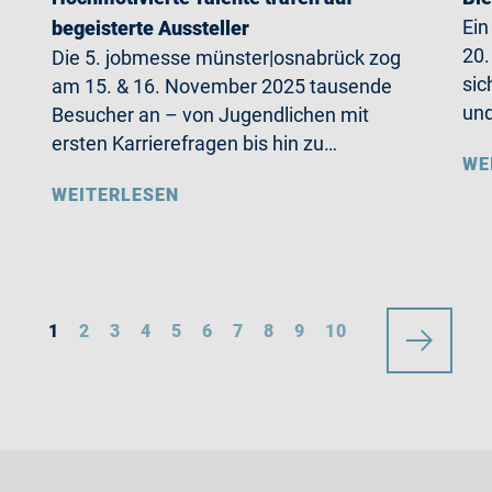
Ein
begeisterte Aussteller
20.
Die 5. jobmesse münster|osnabrück zog
sic
am 15. & 16. November 2025 tausende
und
Besucher an – von Jugendlichen mit
ersten Karrierefragen bis hin zu…
WE
WEITERLESEN
1
2
3
4
5
6
7
8
9
10