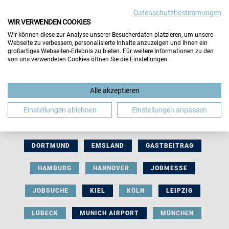
Datenschutzbestimmungen
WIR VERWENDEN COOKIES
Wir können diese zur Analyse unserer Besucherdaten platzieren, um unsere
Webseite zu verbessern, personalisierte Inhalte anzuzeigen und Ihnen ein
großartiges Webseiten-Erlebnis zu bieten. Für weitere Informationen zu den
von uns verwendeten Cookies öffnen Sie die Einstellungen.
AUSSTELLERBEITRAG
BERLIN
Alle akzeptieren
BERUFLICHE ORIENTIERUNG
BEWERBUNG
Einstellungen ablehnen
Einstellungen anpassen
BIELEFELD
BRAUNSCHWEIG
BREMEN
DORTMUND
EMSLAND
GASTBEITRAG
HAMBURG
HANNOVER
JOBMESSE
JOBSUCHE
KIEL
KÖLN
LEIPZIG
LÜBECK
MUNICH AIRPORT
MÜNCHEN