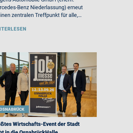
cedes-Benz Niederlassung) erneut
einen zentralen Treffpunkt für alle,…
ITERLESEN
OSNABRÜCK
ßtes Wirtschafts-Event der Stadt
ht in die OsnabrückHalle