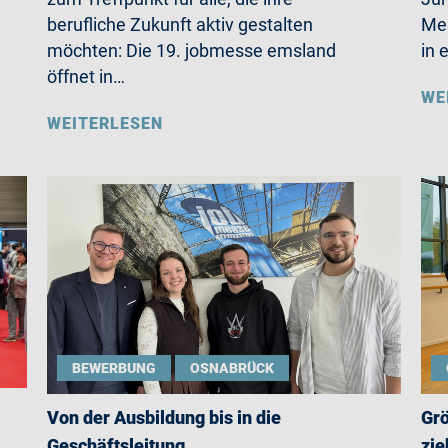
berufliche Zukunft aktiv gestalten
Mer
möchten: Die 19. jobmesse emsland
in 
öffnet in…
WE
WEITERLESEN
BEWERBUNG
OSNABRÜCK
Von der Ausbildung bis in die
Grö
Geschäftsleitung
zie