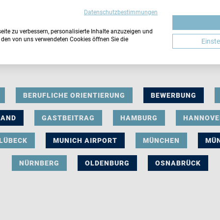
Datenschutzbestimmungen
ite zu verbessern, personalisierte Inhalte anzuzeigen und
u den von uns verwendeten Cookies öffnen Sie die
Einst
BERUFLICHE ORIENTIERUNG
BEWERBUNG
LAND
GASTBEITRAG
HAMBURG
HANNOVE
LÜBECK
MUNICH AIRPORT
MÜNCHEN
MÜ
NÜRNBERG
OLDENBURG
OSNABRÜCK