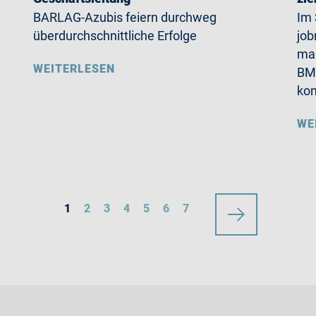
BARLAG-Azubis feiern durchweg
Im 
überdurchschnittliche Erfolge
job
mal
WEITERLESEN
BMW
ko
WE
1
2
3
4
5
6
7