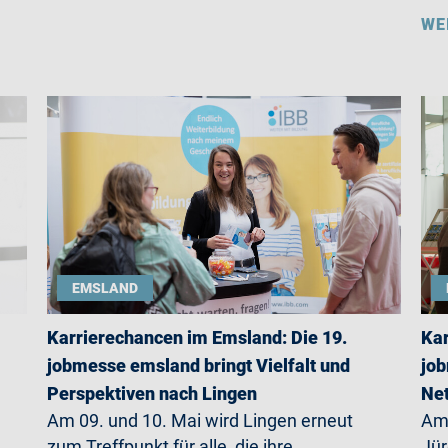
WE
EMSLAND
Karrierechancen im Emsland: Die 19.
Kar
jobmesse emsland bringt Vielfalt und
job
Perspektiven nach Lingen
Net
Am 09. und 10. Mai wird Lingen erneut
Am 
zum Treffpunkt für alle, die ihre
Jü