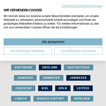
Datenschutzbestimmungen
WIR VERWENDEN COOKIES
Wir können diese zur Analyse unserer Besucherdaten platzieren, um unsere
Webseite zu verbessern, personalisierte Inhalte anzuzeigen und Ihnen ein
großartiges Webseiten-Erlebnis zu bieten. Für weitere Informationen zu den
von uns verwendeten Cookies öffnen Sie die Einstellungen.
AUSSTELLERBEITRAG
BERLIN
Alle akzeptieren
BERUFLICHE ORIENTIERUNG
BEWERBUNG
Einstellungen ablehnen
Einstellungen anpassen
BIELEFELD
BRAUNSCHWEIG
BREMEN
DORTMUND
EMSLAND
GASTBEITRAG
HAMBURG
HANNOVER
JOBMESSE
JOBSUCHE
KIEL
KÖLN
LEIPZIG
LÜBECK
MUNICH AIRPORT
MÜNCHEN