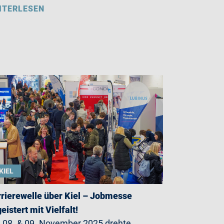
ITERLESEN
KIEL
rierewelle über Kiel – Jobmesse
eistert mit Vielfalt!
08. & 09. November 2025 drehte