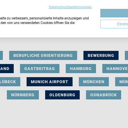
Datenschutzbestimmungen
ite zu verbessern, personalisierte Inhalte anzuzeigen und
u den von uns verwendeten Cookies öffnen Sie die
Einst
BERUFLICHE ORIENTIERUNG
BEWERBUNG
LAND
GASTBEITRAG
HAMBURG
HANNOVE
LÜBECK
MUNICH AIRPORT
MÜNCHEN
MÜ
NÜRNBERG
OLDENBURG
OSNABRÜCK