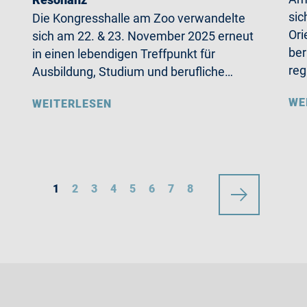
sic
Die Kongresshalle am Zoo verwandelte
Ori
sich am 22. & 23. November 2025 erneut
ber
in einen lebendigen Treffpunkt für
reg
Ausbildung, Studium und berufliche…
WE
WEITERLESEN
1
2
3
4
5
6
7
8