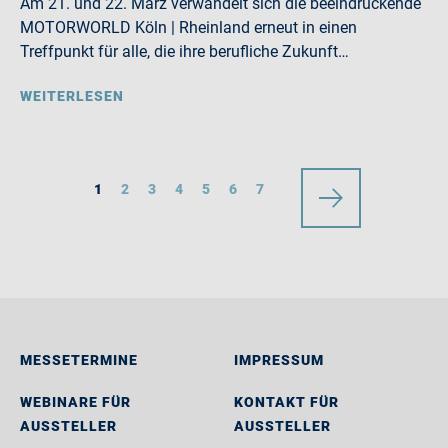
Am 21. und 22. März verwandelt sich die beeindruckende
MOTORWORLD Köln | Rheinland erneut in einen
Treffpunkt für alle, die ihre berufliche Zukunft…
WEITERLESEN
1
2
3
4
5
6
7
MESSETERMINE
IMPRESSUM
WEBINARE FÜR
KONTAKT FÜR
AUSSTELLER
AUSSTELLER