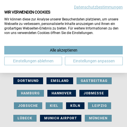
Datenschutzbestimmungen
WIR VERWENDEN COOKIES
Wir können diese zur Analyse unserer Besucherdaten platzieren, um unsere
Webseite zu verbessern, personalisierte Inhalte anzuzeigen und Ihnen ein
großartiges Webseiten-Erlebnis zu bieten. Für weitere Informationen zu den
von uns verwendeten Cookies öffnen Sie die Einstellungen.
AUSSTELLERBEITRAG
BERLIN
Alle akzeptieren
BERUFLICHE ORIENTIERUNG
BEWERBUNG
Einstellungen ablehnen
Einstellungen anpassen
BIELEFELD
BRAUNSCHWEIG
BREMEN
DORTMUND
EMSLAND
GASTBEITRAG
HAMBURG
HANNOVER
JOBMESSE
JOBSUCHE
KIEL
KÖLN
LEIPZIG
LÜBECK
MUNICH AIRPORT
MÜNCHEN