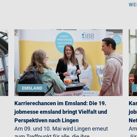
WE
EMSLAND
Karrierechancen im Emsland: Die 19.
Kar
jobmesse emsland bringt Vielfalt und
job
Perspektiven nach Lingen
Net
Am 09. und 10. Mai wird Lingen erneut
Am 
zum Treffpunkt für alle, die ihre
Jü