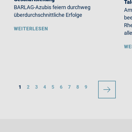
Ta
BARLAG-Azubis feiern durchweg
Am 
überdurchschnittliche Erfolge
be
Rhe
WEITERLESEN
all
WE
1
2
3
4
5
6
7
8
9