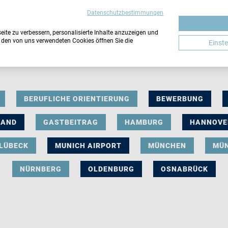
Datenschutzbestimmungen
ite zu verbessern, personalisierte Inhalte anzuzeigen und
u den von uns verwendeten Cookies öffnen Sie die
Einst
BERUFLICHE ORIENTIERUNG
BEWERBUNG
LAND
GASTBEITRAG
HAMBURG
HANNOVE
LÜBECK
MUNICH AIRPORT
MÜNCHEN
MÜ
NÜRNBERG
OLDENBURG
OSNABRÜCK