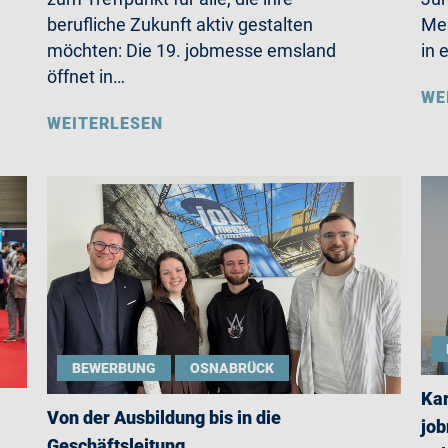
berufliche Zukunft aktiv gestalten
Mer
möchten: Die 19. jobmesse emsland
in 
öffnet in…
WE
WEITERLESEN
BEWERBUNG
OSNABRÜCK
Kar
Von der Ausbildung bis in die
job
Geschäftsleitung