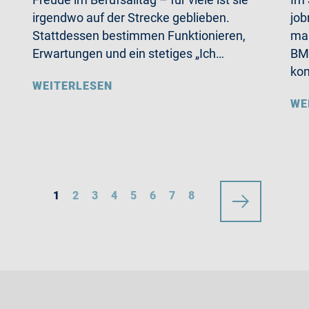
irgendwo auf der Strecke geblieben.
job
Stattdessen bestimmen Funktionieren,
mal
Erwartungen und ein stetiges „Ich…
BMW
ko
WEITERLESEN
WE
1
2
3
4
5
6
7
8