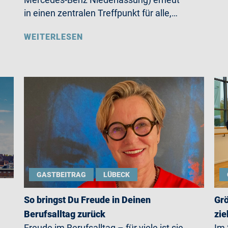
in einen zentralen Treffpunkt für alle,…
WEITERLESEN
GASTBEITRAG
LÜBECK
So bringst Du Freude in Deinen
Grö
Berufsalltag zurück
zie
Freude im Berufsalltag – für viele ist sie
Im 