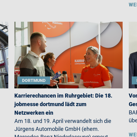
WE
DORTMUND
Karrierechancen im Ruhrgebiet: Die 18.
Von
jobmesse dortmund lädt zum
Ges
BAR
Netzwerken ein
übe
Am 18. und 19. April verwandelt sich die
Jürgens Automobile GmbH (ehem.
WE
Mercedes-Benz Niederlassung) erneut