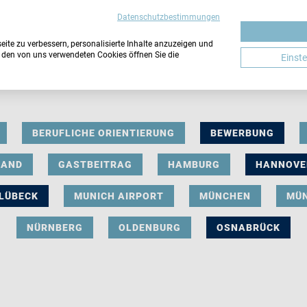
Datenschutzbestimmungen
ite zu verbessern, personalisierte Inhalte anzuzeigen und
u den von uns verwendeten Cookies öffnen Sie die
Einst
BERUFLICHE ORIENTIERUNG
BEWERBUNG
LAND
GASTBEITRAG
HAMBURG
HANNOVE
LÜBECK
MUNICH AIRPORT
MÜNCHEN
MÜ
NÜRNBERG
OLDENBURG
OSNABRÜCK