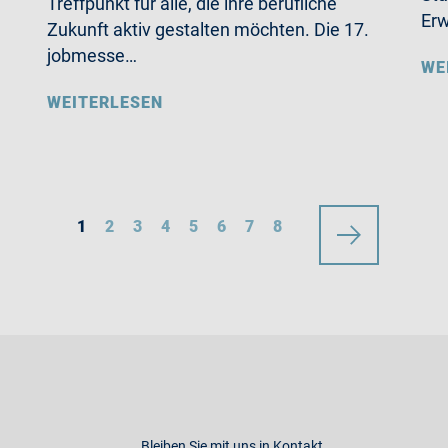
Treffpunkt für alle, die ihre berufliche
Erw
Zukunft aktiv gestalten möchten. Die 17.
jobmesse…
WE
WEITERLESEN
1
2
3
4
5
6
7
8
Bleiben Sie mit uns in Kontakt