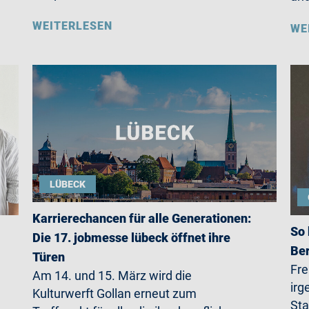
WEITERLESEN
WE
LÜBECK
Karrierechancen für alle Generationen:
So 
Die 17. jobmesse lübeck öffnet ihre
Ber
Türen
Fre
Am 14. und 15. März wird die
irg
Kulturwerft Gollan erneut zum
Sta