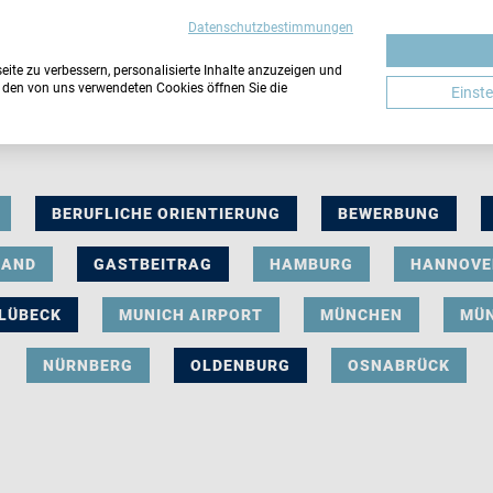
Datenschutzbestimmungen
ite zu verbessern, personalisierte Inhalte anzuzeigen und
u den von uns verwendeten Cookies öffnen Sie die
Einst
BERUFLICHE ORIENTIERUNG
BEWERBUNG
LAND
GASTBEITRAG
HAMBURG
HANNOVE
LÜBECK
MUNICH AIRPORT
MÜNCHEN
MÜ
NÜRNBERG
OLDENBURG
OSNABRÜCK