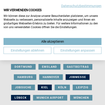
Datenschutzbestimmungen
WIR VERWENDEN COOKIES
Wir können diese zur Analyse unserer Besucherdaten platzieren, um unsere
Webseite zu verbessern, personalisierte Inhalte anzuzeigen und Ihnen ein
großartiges Webseiten-Erlebnis zu bieten. Für weitere Informationen zu den
von uns verwendeten Cookies öffnen Sie die Einstellungen.
AUSSTELLERBEITRAG
BERLIN
Alle akzeptieren
BERUFLICHE ORIENTIERUNG
BEWERBUNG
Einstellungen ablehnen
Einstellungen anpassen
BIELEFELD
BRAUNSCHWEIG
BREMEN
DORTMUND
EMSLAND
GASTBEITRAG
HAMBURG
HANNOVER
JOBMESSE
JOBSUCHE
KIEL
KÖLN
LEIPZIG
LÜBECK
MUNICH AIRPORT
MÜNCHEN