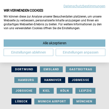
Datenschutzbestimmungen
WIR VERWENDEN COOKIES
Wir können diese zur Analyse unserer Besucherdaten platzieren, um unsere
Webseite zu verbessern, personalisierte Inhalte anzuzeigen und Ihnen ein
großartiges Webseiten-Erlebnis zu bieten. Für weitere Informationen zu den
von uns verwendeten Cookies öffnen Sie die Einstellungen.
AUSSTELLERBEITRAG
BERLIN
Alle akzeptieren
BERUFLICHE ORIENTIERUNG
BEWERBUNG
Einstellungen ablehnen
Einstellungen anpassen
BIELEFELD
BRAUNSCHWEIG
BREMEN
DORTMUND
EMSLAND
GASTBEITRAG
HAMBURG
HANNOVER
JOBMESSE
JOBSUCHE
KIEL
KÖLN
LEIPZIG
LÜBECK
MUNICH AIRPORT
MÜNCHEN