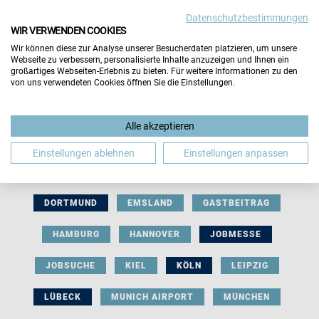
Datenschutzbestimmungen
WIR VERWENDEN COOKIES
Wir können diese zur Analyse unserer Besucherdaten platzieren, um unsere
Webseite zu verbessern, personalisierte Inhalte anzuzeigen und Ihnen ein
großartiges Webseiten-Erlebnis zu bieten. Für weitere Informationen zu den
von uns verwendeten Cookies öffnen Sie die Einstellungen.
AUSSTELLERBEITRAG
BERLIN
Alle akzeptieren
BERUFLICHE ORIENTIERUNG
BEWERBUNG
Einstellungen ablehnen
Einstellungen anpassen
BIELEFELD
BRAUNSCHWEIG
BREMEN
DORTMUND
EMSLAND
GASTBEITRAG
HAMBURG
HANNOVER
JOBMESSE
JOBSUCHE
KIEL
KÖLN
LEIPZIG
LÜBECK
MUNICH AIRPORT
MÜNCHEN