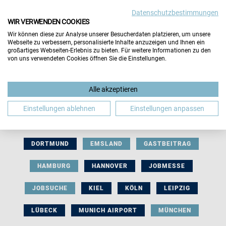
Datenschutzbestimmungen
WIR VERWENDEN COOKIES
Wir können diese zur Analyse unserer Besucherdaten platzieren, um unsere
Webseite zu verbessern, personalisierte Inhalte anzuzeigen und Ihnen ein
großartiges Webseiten-Erlebnis zu bieten. Für weitere Informationen zu den
von uns verwendeten Cookies öffnen Sie die Einstellungen.
AUSSTELLERBEITRAG
BERLIN
Alle akzeptieren
BERUFLICHE ORIENTIERUNG
BEWERBUNG
Einstellungen ablehnen
Einstellungen anpassen
BIELEFELD
BRAUNSCHWEIG
BREMEN
DORTMUND
EMSLAND
GASTBEITRAG
HAMBURG
HANNOVER
JOBMESSE
JOBSUCHE
KIEL
KÖLN
LEIPZIG
LÜBECK
MUNICH AIRPORT
MÜNCHEN