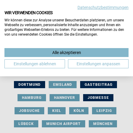
Datenschutzbestimmungen
WIR VERWENDEN COOKIES
Wir können diese zur Analyse unserer Besucherdaten platzieren, um unsere
Webseite zu verbessern, personalisierte Inhalte anzuzeigen und Ihnen ein
großartiges Webseiten-Erlebnis zu bieten. Für weitere Informationen zu den
von uns verwendeten Cookies öffnen Sie die Einstellungen.
AUSSTELLERBEITRAG
BERLIN
Alle akzeptieren
BERUFLICHE ORIENTIERUNG
BEWERBUNG
Einstellungen ablehnen
Einstellungen anpassen
BIELEFELD
BRAUNSCHWEIG
BREMEN
DORTMUND
EMSLAND
GASTBEITRAG
HAMBURG
HANNOVER
JOBMESSE
JOBSUCHE
KIEL
KÖLN
LEIPZIG
LÜBECK
MUNICH AIRPORT
MÜNCHEN