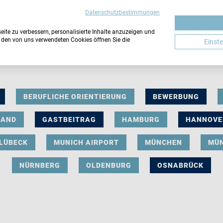
Datenschutzbestimmungen
ite zu verbessern, personalisierte Inhalte anzuzeigen und
u den von uns verwendeten Cookies öffnen Sie die
Einst
BERUFLICHE ORIENTIERUNG
BEWERBUNG
LAND
GASTBEITRAG
HAMBURG
HANNOVE
LÜBECK
MUNICH AIRPORT
MÜNCHEN
MÜ
NÜRNBERG
OLDENBURG
OSNABRÜCK