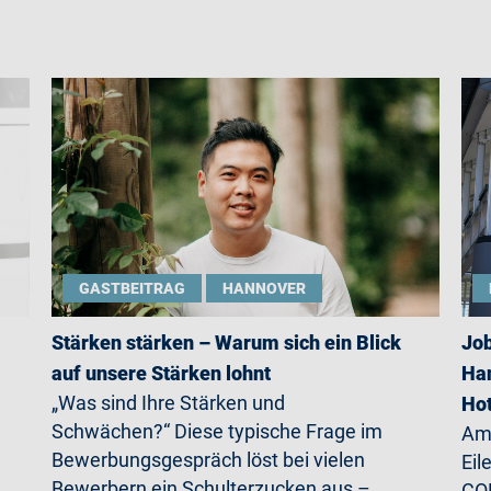
GASTBEITRAG
HANNOVER
Stärken stärken – Warum sich ein Blick
Job
auf unsere Stärken lohnt
Han
„Was sind Ihre Stärken und
Ho
Schwächen?“ Diese typische Frage im
Am 
Bewerbungsgespräch löst bei vielen
Eil
Bewerbern ein Schulterzucken aus –
CO