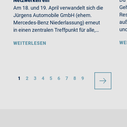
Netzwerken ein
Geh
Am 18. und 19. April verwandelt sich die
Res
Jürgens Automobile GmbH (ehem.
auß
Mercedes-Benz Niederlassung) erneut
un
in einen zentralen Treffpunkt für alle,…
WE
WEITERLESEN
1
2
3
4
5
6
7
8
9