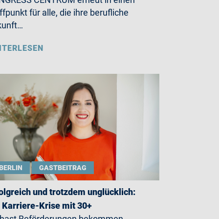
ffpunkt für alle, die ihre berufliche
kunft…
ITERLESEN
BERLIN
GASTBEITRAG
olgreich und trotzdem unglücklich:
 Karriere-Krise mit 30+
 hast Beförderungen bekommen,