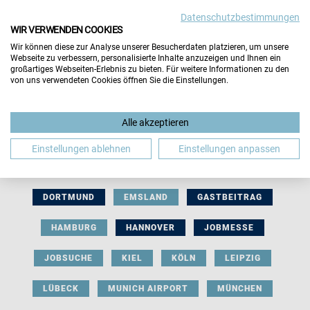
Datenschutzbestimmungen
WIR VERWENDEN COOKIES
Wir können diese zur Analyse unserer Besucherdaten platzieren, um unsere
Webseite zu verbessern, personalisierte Inhalte anzuzeigen und Ihnen ein
großartiges Webseiten-Erlebnis zu bieten. Für weitere Informationen zu den
von uns verwendeten Cookies öffnen Sie die Einstellungen.
AUSSTELLERBEITRAG
BERLIN
Alle akzeptieren
BERUFLICHE ORIENTIERUNG
BEWERBUNG
Einstellungen ablehnen
Einstellungen anpassen
BIELEFELD
BRAUNSCHWEIG
BREMEN
DORTMUND
EMSLAND
GASTBEITRAG
HAMBURG
HANNOVER
JOBMESSE
JOBSUCHE
KIEL
KÖLN
LEIPZIG
LÜBECK
MUNICH AIRPORT
MÜNCHEN