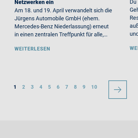
Du
Netzwerken ein
Geh
Am 18. und 19. April verwandelt sich die
Res
Jürgens Automobile GmbH (ehem.
auß
Mercedes-Benz Niederlassung) erneut
un
in einen zentralen Treffpunkt für alle,…
WE
WEITERLESEN
1
2
3
4
5
6
7
8
9
10