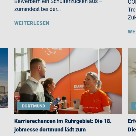
Bewerbern ein Schulterzucken aus –
CO
zumindest bei der…
Tre
Zu
WEITERLESEN
WE
DORTMUND
Karrierechancen im Ruhrgebiet: Die 18.
Erf
jobmesse dortmund lädt zum
Die