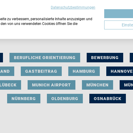
Datenschutzbestimmungen
ite zu verbessern, personalisierte Inhalte anzuzeigen und
u den von uns verwendeten Cookies öffnen Sie die
Einst
BERUFLICHE ORIENTIERUNG
BEWERBUNG
LAND
GASTBEITRAG
HAMBURG
HANNOVE
LÜBECK
MUNICH AIRPORT
MÜNCHEN
MÜ
NÜRNBERG
OLDENBURG
OSNABRÜCK