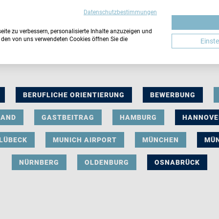
Datenschutzbestimmungen
ite zu verbessern, personalisierte Inhalte anzuzeigen und
u den von uns verwendeten Cookies öffnen Sie die
Einst
BERUFLICHE ORIENTIERUNG
BEWERBUNG
LAND
GASTBEITRAG
HAMBURG
HANNOVE
LÜBECK
MUNICH AIRPORT
MÜNCHEN
MÜ
NÜRNBERG
OLDENBURG
OSNABRÜCK