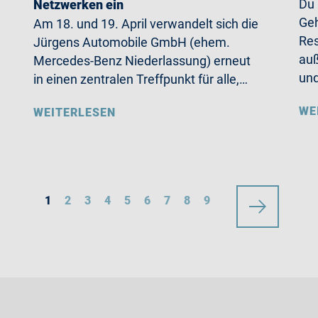
Du
Netzwerken ein
Geh
Am 18. und 19. April verwandelt sich die
Res
Jürgens Automobile GmbH (ehem.
auß
Mercedes-Benz Niederlassung) erneut
un
in einen zentralen Treffpunkt für alle,…
WE
WEITERLESEN
1
2
3
4
5
6
7
8
9