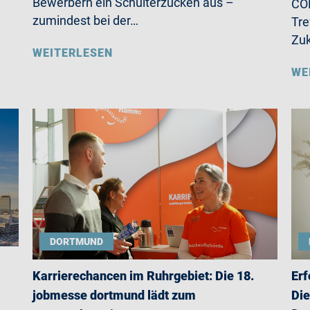
Bewerbern ein Schulterzucken aus –
CO
zumindest bei der…
Tre
Zu
WEITERLESEN
WE
DORTMUND
Karrierechancen im Ruhrgebiet: Die 18.
Erf
jobmesse dortmund lädt zum
Die