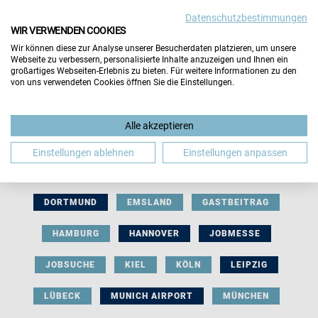
Datenschutzbestimmungen
WIR VERWENDEN COOKIES
Wir können diese zur Analyse unserer Besucherdaten platzieren, um unsere
Webseite zu verbessern, personalisierte Inhalte anzuzeigen und Ihnen ein
großartiges Webseiten-Erlebnis zu bieten. Für weitere Informationen zu den
von uns verwendeten Cookies öffnen Sie die Einstellungen.
AUSSTELLERBEITRAG
BERLIN
Alle akzeptieren
BERUFLICHE ORIENTIERUNG
BEWERBUNG
Einstellungen ablehnen
Einstellungen anpassen
BIELEFELD
BRAUNSCHWEIG
BREMEN
DORTMUND
EMSLAND
GASTBEITRAG
HAMBURG
HANNOVER
JOBMESSE
JOBSUCHE
KIEL
KÖLN
LEIPZIG
LÜBECK
MUNICH AIRPORT
MÜNCHEN