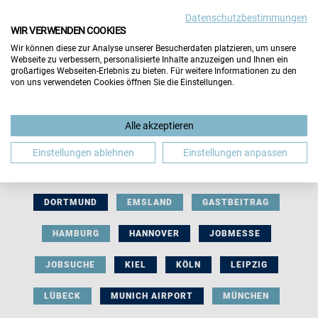
Datenschutzbestimmungen
WIR VERWENDEN COOKIES
Wir können diese zur Analyse unserer Besucherdaten platzieren, um unsere
Webseite zu verbessern, personalisierte Inhalte anzuzeigen und Ihnen ein
großartiges Webseiten-Erlebnis zu bieten. Für weitere Informationen zu den
von uns verwendeten Cookies öffnen Sie die Einstellungen.
AUSSTELLERBEITRAG
BERLIN
Alle akzeptieren
BERUFLICHE ORIENTIERUNG
BEWERBUNG
Einstellungen ablehnen
Einstellungen anpassen
BIELEFELD
BRAUNSCHWEIG
BREMEN
DORTMUND
EMSLAND
GASTBEITRAG
HAMBURG
HANNOVER
JOBMESSE
JOBSUCHE
KIEL
KÖLN
LEIPZIG
LÜBECK
MUNICH AIRPORT
MÜNCHEN