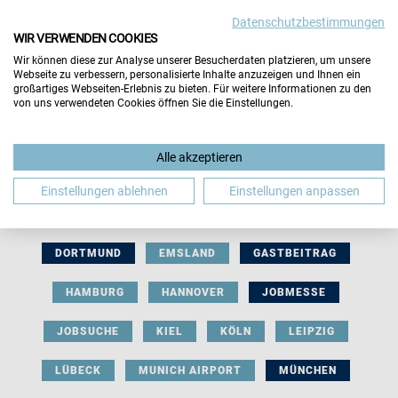
Datenschutzbestimmungen
WIR VERWENDEN COOKIES
Wir können diese zur Analyse unserer Besucherdaten platzieren, um unsere
Webseite zu verbessern, personalisierte Inhalte anzuzeigen und Ihnen ein
großartiges Webseiten-Erlebnis zu bieten. Für weitere Informationen zu den
von uns verwendeten Cookies öffnen Sie die Einstellungen.
AUSSTELLERBEITRAG
BERLIN
Alle akzeptieren
BERUFLICHE ORIENTIERUNG
BEWERBUNG
Einstellungen ablehnen
Einstellungen anpassen
BIELEFELD
BRAUNSCHWEIG
BREMEN
DORTMUND
EMSLAND
GASTBEITRAG
HAMBURG
HANNOVER
JOBMESSE
JOBSUCHE
KIEL
KÖLN
LEIPZIG
LÜBECK
MUNICH AIRPORT
MÜNCHEN