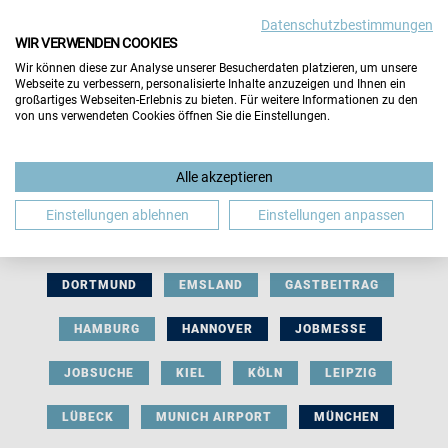
Datenschutzbestimmungen
WIR VERWENDEN COOKIES
Wir können diese zur Analyse unserer Besucherdaten platzieren, um unsere
Webseite zu verbessern, personalisierte Inhalte anzuzeigen und Ihnen ein
großartiges Webseiten-Erlebnis zu bieten. Für weitere Informationen zu den
von uns verwendeten Cookies öffnen Sie die Einstellungen.
AUSSTELLERBEITRAG
BERLIN
Alle akzeptieren
BERUFLICHE ORIENTIERUNG
BEWERBUNG
Einstellungen ablehnen
Einstellungen anpassen
BIELEFELD
BRAUNSCHWEIG
BREMEN
DORTMUND
EMSLAND
GASTBEITRAG
HAMBURG
HANNOVER
JOBMESSE
JOBSUCHE
KIEL
KÖLN
LEIPZIG
LÜBECK
MUNICH AIRPORT
MÜNCHEN