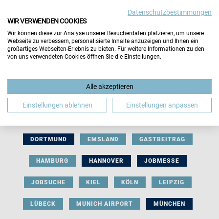
Datenschutzbestimmungen
WIR VERWENDEN COOKIES
Wir können diese zur Analyse unserer Besucherdaten platzieren, um unsere
Webseite zu verbessern, personalisierte Inhalte anzuzeigen und Ihnen ein
großartiges Webseiten-Erlebnis zu bieten. Für weitere Informationen zu den
von uns verwendeten Cookies öffnen Sie die Einstellungen.
AUSSTELLERBEITRAG
BERLIN
Alle akzeptieren
BERUFLICHE ORIENTIERUNG
BEWERBUNG
Einstellungen ablehnen
Einstellungen anpassen
BIELEFELD
BRAUNSCHWEIG
BREMEN
DORTMUND
EMSLAND
GASTBEITRAG
HAMBURG
HANNOVER
JOBMESSE
JOBSUCHE
KIEL
KÖLN
LEIPZIG
LÜBECK
MUNICH AIRPORT
MÜNCHEN