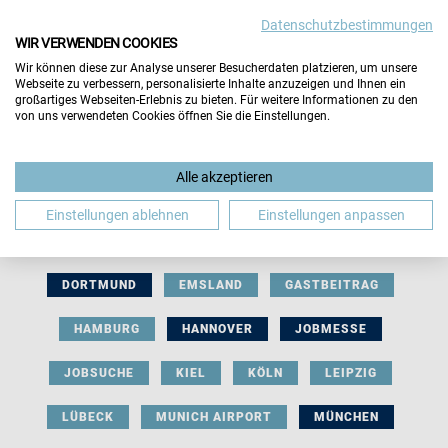
Datenschutzbestimmungen
WIR VERWENDEN COOKIES
Wir können diese zur Analyse unserer Besucherdaten platzieren, um unsere
Webseite zu verbessern, personalisierte Inhalte anzuzeigen und Ihnen ein
großartiges Webseiten-Erlebnis zu bieten. Für weitere Informationen zu den
von uns verwendeten Cookies öffnen Sie die Einstellungen.
AUSSTELLERBEITRAG
BERLIN
Alle akzeptieren
BERUFLICHE ORIENTIERUNG
BEWERBUNG
Einstellungen ablehnen
Einstellungen anpassen
BIELEFELD
BRAUNSCHWEIG
BREMEN
DORTMUND
EMSLAND
GASTBEITRAG
HAMBURG
HANNOVER
JOBMESSE
JOBSUCHE
KIEL
KÖLN
LEIPZIG
LÜBECK
MUNICH AIRPORT
MÜNCHEN