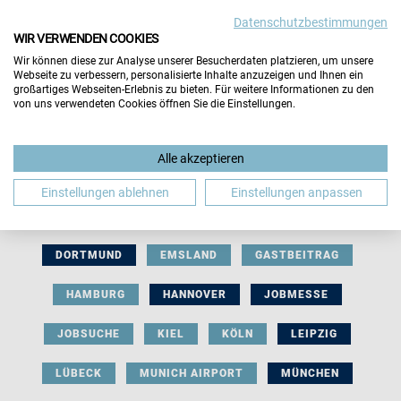
Datenschutzbestimmungen
WIR VERWENDEN COOKIES
Wir können diese zur Analyse unserer Besucherdaten platzieren, um unsere
Webseite zu verbessern, personalisierte Inhalte anzuzeigen und Ihnen ein
großartiges Webseiten-Erlebnis zu bieten. Für weitere Informationen zu den
von uns verwendeten Cookies öffnen Sie die Einstellungen.
AUSSTELLERBEITRAG
BERLIN
Alle akzeptieren
BERUFLICHE ORIENTIERUNG
BEWERBUNG
Einstellungen ablehnen
Einstellungen anpassen
BIELEFELD
BRAUNSCHWEIG
BREMEN
DORTMUND
EMSLAND
GASTBEITRAG
HAMBURG
HANNOVER
JOBMESSE
JOBSUCHE
KIEL
KÖLN
LEIPZIG
LÜBECK
MUNICH AIRPORT
MÜNCHEN