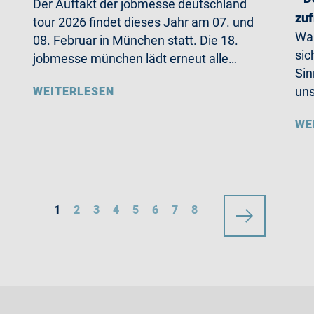
Der Auftakt der jobmesse deutschland
zuf
tour 2026 findet dieses Jahr am 07. und
Wa
08. Februar in München statt. Die 18.
sic
jobmesse münchen lädt erneut alle…
Sin
un
WEITERLESEN
WE
1
2
3
4
5
6
7
8