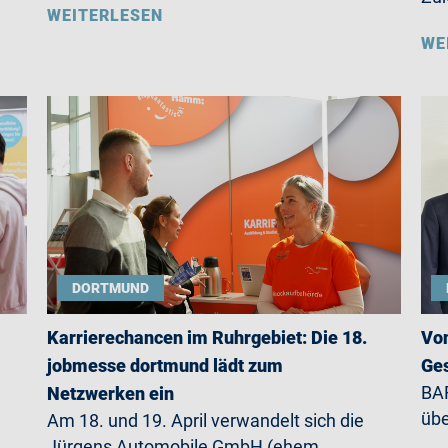
WEITERLESEN
WE
DORTMUND
Karrierechancen im Ruhrgebiet: Die 18.
Von
jobmesse dortmund lädt zum
Ges
BAR
Netzwerken ein
übe
Am 18. und 19. April verwandelt sich die
Jürgens Automobile GmbH (ehem.