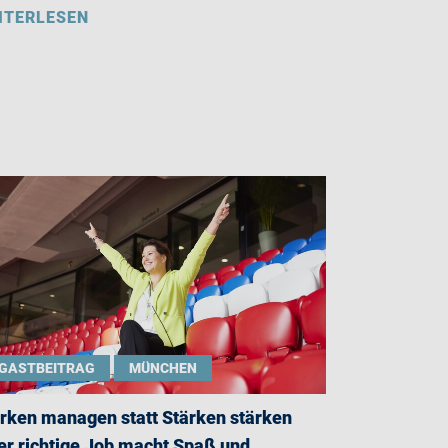
ITERLESEN
GASTBEITRAG
MÜNCHEN
rken managen statt Stärken stärken
er richtige Job macht Spaß und