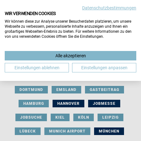
Datenschutzbestimmungen
WIR VERWENDEN COOKIES
Wir können diese zur Analyse unserer Besucherdaten platzieren, um unsere
Webseite zu verbessern, personalisierte Inhalte anzuzeigen und Ihnen ein
großartiges Webseiten-Erlebnis zu bieten. Für weitere Informationen zu den
von uns verwendeten Cookies öffnen Sie die Einstellungen.
AUSSTELLERBEITRAG
BERLIN
Alle akzeptieren
BERUFLICHE ORIENTIERUNG
BEWERBUNG
Einstellungen ablehnen
Einstellungen anpassen
BIELEFELD
BRAUNSCHWEIG
BREMEN
DORTMUND
EMSLAND
GASTBEITRAG
HAMBURG
HANNOVER
JOBMESSE
JOBSUCHE
KIEL
KÖLN
LEIPZIG
LÜBECK
MUNICH AIRPORT
MÜNCHEN