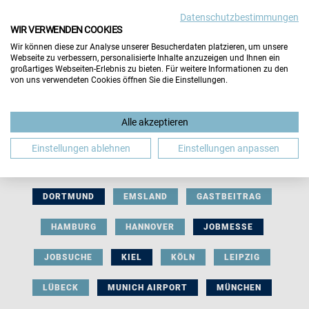
Datenschutzbestimmungen
WIR VERWENDEN COOKIES
Wir können diese zur Analyse unserer Besucherdaten platzieren, um unsere
Webseite zu verbessern, personalisierte Inhalte anzuzeigen und Ihnen ein
großartiges Webseiten-Erlebnis zu bieten. Für weitere Informationen zu den
von uns verwendeten Cookies öffnen Sie die Einstellungen.
AUSSTELLERBEITRAG
BERLIN
Alle akzeptieren
BERUFLICHE ORIENTIERUNG
BEWERBUNG
Einstellungen ablehnen
Einstellungen anpassen
BIELEFELD
BRAUNSCHWEIG
BREMEN
DORTMUND
EMSLAND
GASTBEITRAG
HAMBURG
HANNOVER
JOBMESSE
JOBSUCHE
KIEL
KÖLN
LEIPZIG
LÜBECK
MUNICH AIRPORT
MÜNCHEN