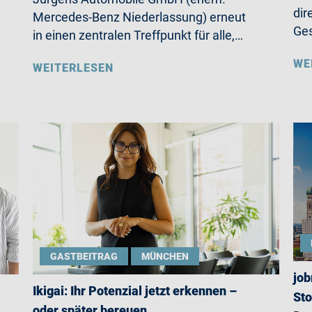
dir
Mercedes-Benz Niederlassung) erneut
Ges
in einen zentralen Treffpunkt für alle,…
WE
WEITERLESEN
GASTBEITRAG
MÜNCHEN
job
Ikigai: Ihr Potenzial jetzt erkennen –
St
oder später bereuen