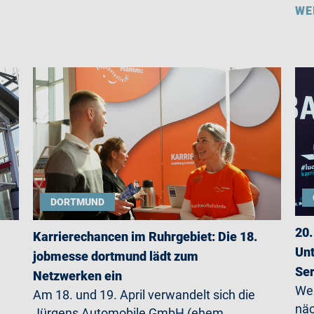
WE
DORTMUND
20.
Karrierechancen im Ruhrgebiet: Die 18.
Unt
jobmesse dortmund lädt zum
Ser
Netzwerken ein
Wer
Am 18. und 19. April verwandelt sich die
näc
Jürgens Automobile GmbH (ehem.