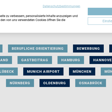
Datenschutzbestimmungen
ite zu verbessern, personalisierte Inhalte anzuzeigen und
u den von uns verwendeten Cookies öffnen Sie die
Einst
BERUFLICHE ORIENTIERUNG
BEWERBUNG
LAND
GASTBEITRAG
HAMBURG
HANNOVE
LÜBECK
MUNICH AIRPORT
MÜNCHEN
MÜ
NÜRNBERG
OLDENBURG
OSNABRÜCK