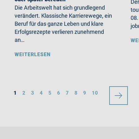
Der
Die Arbeitswelt hat sich grundlegend
tou
verändert. Klassische Karrierewege, ein
08.
Beruf für das ganze Leben und klare
job
Erfolgsrezepte verlieren zunehmend
an…
WE
WEITERLESEN
1
2
3
4
5
6
7
8
9
10