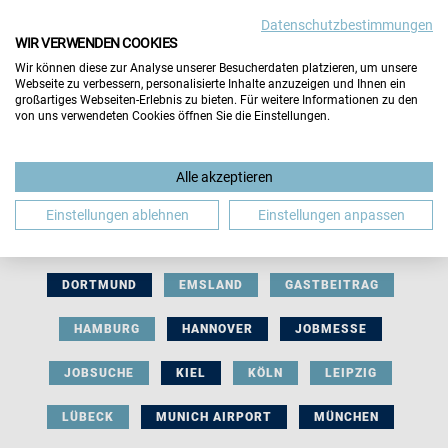
Datenschutzbestimmungen
WIR VERWENDEN COOKIES
Wir können diese zur Analyse unserer Besucherdaten platzieren, um unsere
Webseite zu verbessern, personalisierte Inhalte anzuzeigen und Ihnen ein
großartiges Webseiten-Erlebnis zu bieten. Für weitere Informationen zu den
von uns verwendeten Cookies öffnen Sie die Einstellungen.
AUSSTELLERBEITRAG
BERLIN
Alle akzeptieren
BERUFLICHE ORIENTIERUNG
BEWERBUNG
Einstellungen ablehnen
Einstellungen anpassen
BIELEFELD
BRAUNSCHWEIG
BREMEN
DORTMUND
EMSLAND
GASTBEITRAG
HAMBURG
HANNOVER
JOBMESSE
JOBSUCHE
KIEL
KÖLN
LEIPZIG
LÜBECK
MUNICH AIRPORT
MÜNCHEN