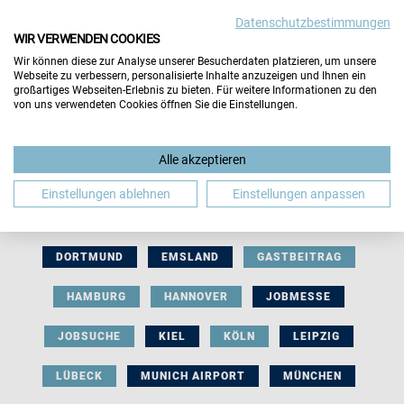
Datenschutzbestimmungen
WIR VERWENDEN COOKIES
Wir können diese zur Analyse unserer Besucherdaten platzieren, um unsere
Webseite zu verbessern, personalisierte Inhalte anzuzeigen und Ihnen ein
großartiges Webseiten-Erlebnis zu bieten. Für weitere Informationen zu den
von uns verwendeten Cookies öffnen Sie die Einstellungen.
AUSSTELLERBEITRAG
BERLIN
Alle akzeptieren
BERUFLICHE ORIENTIERUNG
BEWERBUNG
Einstellungen ablehnen
Einstellungen anpassen
BIELEFELD
BRAUNSCHWEIG
BREMEN
DORTMUND
EMSLAND
GASTBEITRAG
HAMBURG
HANNOVER
JOBMESSE
JOBSUCHE
KIEL
KÖLN
LEIPZIG
LÜBECK
MUNICH AIRPORT
MÜNCHEN