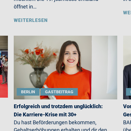
öffnet in…
WE
WEITERLESEN
BERLIN
GASTBEITRAG
Erfolgreich und trotzdem unglücklich:
Von
Die Karriere-Krise mit 30+
Ges
Du hast Beförderungen bekommen,
BAR
Gehaltserhöhungen erhalten und dir den
übe