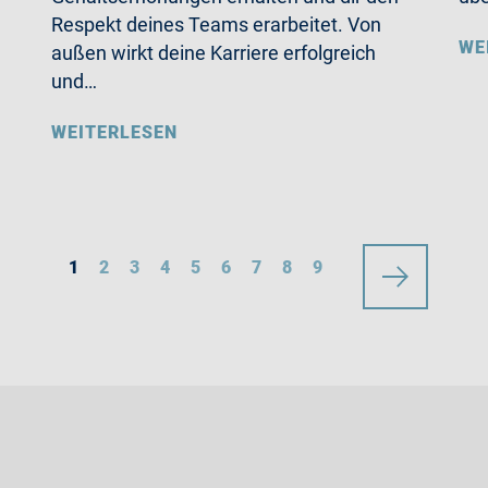
Respekt deines Teams erarbeitet. Von
WE
außen wirkt deine Karriere erfolgreich
und…
WEITERLESEN
1
2
3
4
5
6
7
8
9