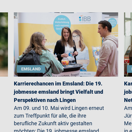
EMSLAND
Karrierechancen im Emsland: Die 19.
Kar
jobmesse emsland bringt Vielfalt und
job
Perspektiven nach Lingen
Net
Am 09. und 10. Mai wird Lingen erneut
Am 
zum Treffpunkt für alle, die ihre
Jü
berufliche Zukunft aktiv gestalten
Mer
möchten: Die 19. jobmesse emsland
in 