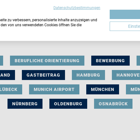
Datenschutzbestimmungen
ite zu verbessern, personalisierte Inhalte anzuzeigen und
u den von uns verwendeten Cookies öffnen Sie die
Einst
BERUFLICHE ORIENTIERUNG
BEWERBUNG
LAND
GASTBEITRAG
HAMBURG
HANNOVE
LÜBECK
MUNICH AIRPORT
MÜNCHEN
MÜ
NÜRNBERG
OLDENBURG
OSNABRÜCK