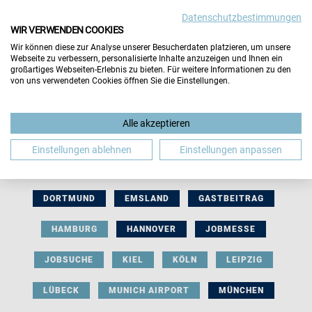
Datenschutzbestimmungen
WIR VERWENDEN COOKIES
Wir können diese zur Analyse unserer Besucherdaten platzieren, um unsere
Webseite zu verbessern, personalisierte Inhalte anzuzeigen und Ihnen ein
großartiges Webseiten-Erlebnis zu bieten. Für weitere Informationen zu den
von uns verwendeten Cookies öffnen Sie die Einstellungen.
AUSSTELLERBEITRAG
BERLIN
Alle akzeptieren
BERUFLICHE ORIENTIERUNG
BEWERBUNG
Einstellungen ablehnen
Einstellungen anpassen
BIELEFELD
BRAUNSCHWEIG
BREMEN
DORTMUND
EMSLAND
GASTBEITRAG
HAMBURG
HANNOVER
JOBMESSE
JOBSUCHE
KIEL
KÖLN
LEIPZIG
LÜBECK
MUNICH AIRPORT
MÜNCHEN