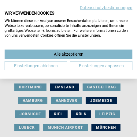
Datenschutzbestimmungen
WIR VERWENDEN COOKIES
Wir können diese zur Analyse unserer Besucherdaten platzieren, um unsere
Webseite zu verbessern, personalisierte Inhalte anzuzeigen und Ihnen ein
großartiges Webseiten-Erlebnis zu bieten. Für weitere Informationen zu den
von uns verwendeten Cookies öffnen Sie die Einstellungen.
AUSSTELLERBEITRAG
BERLIN
Alle akzeptieren
BERUFLICHE ORIENTIERUNG
BEWERBUNG
Einstellungen ablehnen
Einstellungen anpassen
BIELEFELD
BRAUNSCHWEIG
BREMEN
DORTMUND
EMSLAND
GASTBEITRAG
HAMBURG
HANNOVER
JOBMESSE
JOBSUCHE
KIEL
KÖLN
LEIPZIG
LÜBECK
MUNICH AIRPORT
MÜNCHEN