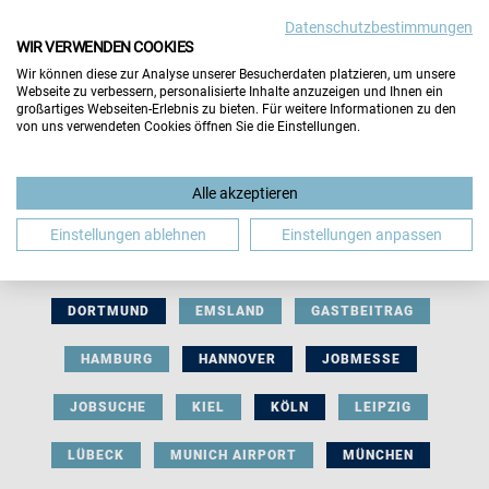
Datenschutzbestimmungen
WIR VERWENDEN COOKIES
Wir können diese zur Analyse unserer Besucherdaten platzieren, um unsere
Webseite zu verbessern, personalisierte Inhalte anzuzeigen und Ihnen ein
großartiges Webseiten-Erlebnis zu bieten. Für weitere Informationen zu den
von uns verwendeten Cookies öffnen Sie die Einstellungen.
AUSSTELLERBEITRAG
BERLIN
Alle akzeptieren
BERUFLICHE ORIENTIERUNG
BEWERBUNG
Einstellungen ablehnen
Einstellungen anpassen
BIELEFELD
BRAUNSCHWEIG
BREMEN
DORTMUND
EMSLAND
GASTBEITRAG
HAMBURG
HANNOVER
JOBMESSE
JOBSUCHE
KIEL
KÖLN
LEIPZIG
LÜBECK
MUNICH AIRPORT
MÜNCHEN