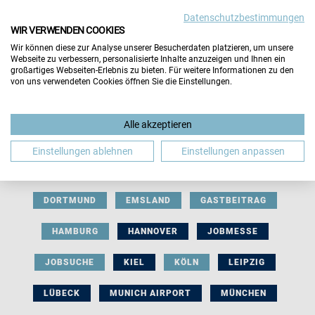
Datenschutzbestimmungen
WIR VERWENDEN COOKIES
Wir können diese zur Analyse unserer Besucherdaten platzieren, um unsere
Webseite zu verbessern, personalisierte Inhalte anzuzeigen und Ihnen ein
großartiges Webseiten-Erlebnis zu bieten. Für weitere Informationen zu den
von uns verwendeten Cookies öffnen Sie die Einstellungen.
AUSSTELLERBEITRAG
BERLIN
Alle akzeptieren
BERUFLICHE ORIENTIERUNG
BEWERBUNG
Einstellungen ablehnen
Einstellungen anpassen
BIELEFELD
BRAUNSCHWEIG
BREMEN
DORTMUND
EMSLAND
GASTBEITRAG
HAMBURG
HANNOVER
JOBMESSE
JOBSUCHE
KIEL
KÖLN
LEIPZIG
LÜBECK
MUNICH AIRPORT
MÜNCHEN