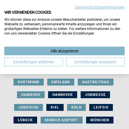
Datenschutzbestimmungen
WIR VERWENDEN COOKIES
Wir können diese zur Analyse unserer Besucherdaten platzieren, um unsere
Webseite zu verbessern, personalisierte Inhalte anzuzeigen und Ihnen ein
großartiges Webseiten-Erlebnis zu bieten. Für weitere Informationen zu den
von uns verwendeten Cookies öffnen Sie die Einstellungen.
AUSSTELLERBEITRAG
BERLIN
Alle akzeptieren
BERUFLICHE ORIENTIERUNG
BEWERBUNG
Einstellungen ablehnen
Einstellungen anpassen
BIELEFELD
BRAUNSCHWEIG
BREMEN
DORTMUND
EMSLAND
GASTBEITRAG
HAMBURG
HANNOVER
JOBMESSE
JOBSUCHE
KIEL
KÖLN
LEIPZIG
LÜBECK
MUNICH AIRPORT
MÜNCHEN