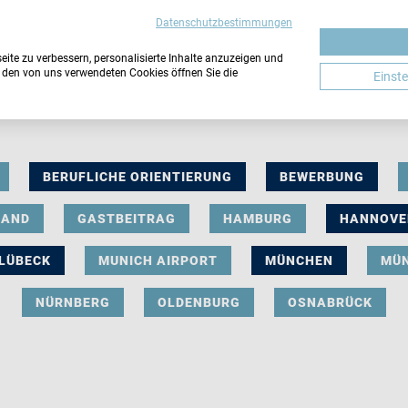
Datenschutzbestimmungen
ite zu verbessern, personalisierte Inhalte anzuzeigen und
u den von uns verwendeten Cookies öffnen Sie die
Einst
BERUFLICHE ORIENTIERUNG
BEWERBUNG
LAND
GASTBEITRAG
HAMBURG
HANNOVE
LÜBECK
MUNICH AIRPORT
MÜNCHEN
MÜ
NÜRNBERG
OLDENBURG
OSNABRÜCK