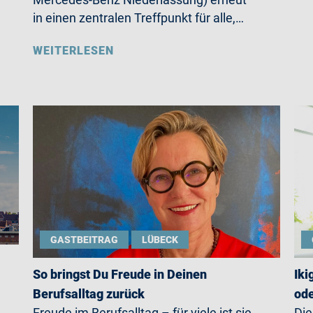
in einen zentralen Treffpunkt für alle,…
WEITERLESEN
GASTBEITRAG
LÜBECK
So bringst Du Freude in Deinen
Iki
Berufsalltag zurück
ode
Freude im Berufsalltag – für viele ist sie
Die