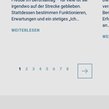
irgendwo auf der Strecke geblieben.
ver
Stattdessen bestimmen Funktionieren,
Ber
Erwartungen und ein stetiges „Ich…
Erf
an
WEITERLESEN
WE
1
2
3
4
5
6
7
8