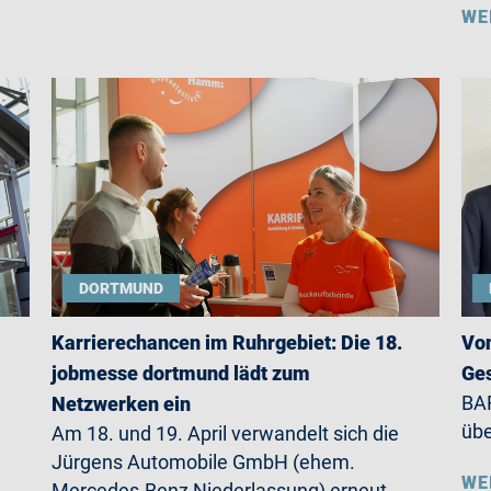
WE
DORTMUND
Karrierechancen im Ruhrgebiet: Die 18.
Von
jobmesse dortmund lädt zum
Ges
BAR
Netzwerken ein
übe
Am 18. und 19. April verwandelt sich die
Jürgens Automobile GmbH (ehem.
WE
Mercedes-Benz Niederlassung) erneut