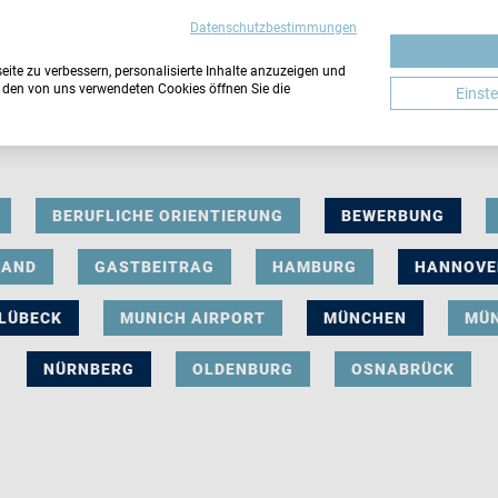
Datenschutzbestimmungen
ite zu verbessern, personalisierte Inhalte anzuzeigen und
u den von uns verwendeten Cookies öffnen Sie die
Einst
BERUFLICHE ORIENTIERUNG
BEWERBUNG
LAND
GASTBEITRAG
HAMBURG
HANNOVE
LÜBECK
MUNICH AIRPORT
MÜNCHEN
MÜ
NÜRNBERG
OLDENBURG
OSNABRÜCK