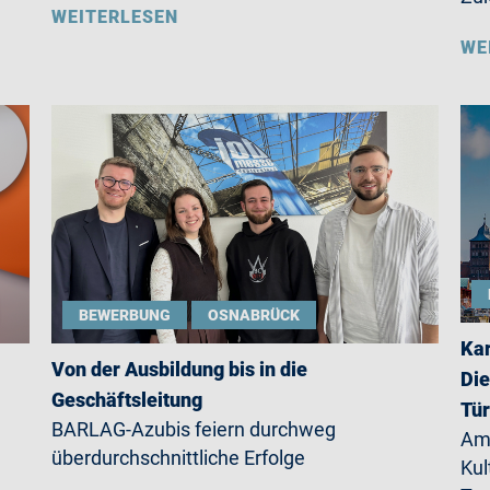
WEITERLESEN
WE
BEWERBUNG
OSNABRÜCK
Kar
Von der Ausbildung bis in die
Die
Geschäftsleitung
Tü
BARLAG-Azubis feiern durchweg
Am 
überdurchschnittliche Erfolge
Kul