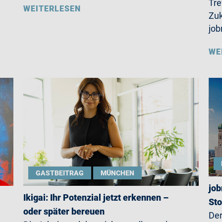
Tre
WEITERLESEN
Zuk
jo
WE
GASTBEITRAG
MÜNCHEN
job
Ikigai: Ihr Potenzial jetzt erkennen –
St
oder später bereuen
Der