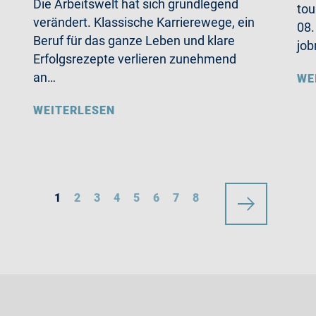
Die Arbeitswelt hat sich grundlegend
tou
verändert. Klassische Karrierewege, ein
08.
Beruf für das ganze Leben und klare
job
Erfolgsrezepte verlieren zunehmend
an…
WE
WEITERLESEN
1
2
3
4
5
6
7
8