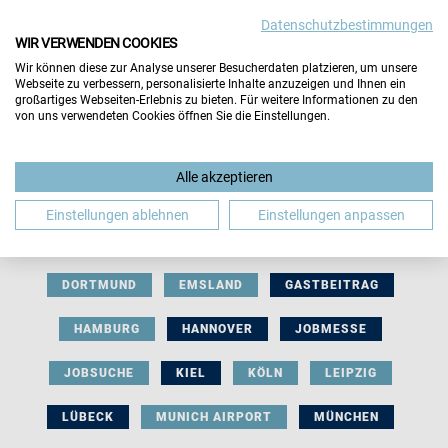
Datenschutzbestimmungen
WIR VERWENDEN COOKIES
Wir können diese zur Analyse unserer Besucherdaten platzieren, um unsere
Webseite zu verbessern, personalisierte Inhalte anzuzeigen und Ihnen ein
großartiges Webseiten-Erlebnis zu bieten. Für weitere Informationen zu den
von uns verwendeten Cookies öffnen Sie die Einstellungen.
AUSSTELLERBEITRAG
BERLIN
Alle akzeptieren
BERUFLICHE ORIENTIERUNG
BEWERBUNG
Einstellungen ablehnen
Einstellungen anpassen
BIELEFELD
BRAUNSCHWEIG
BREMEN
DORTMUND
EMSLAND
GASTBEITRAG
HAMBURG
HANNOVER
JOBMESSE
JOBSUCHE
KIEL
KÖLN
LEIPZIG
LÜBECK
MUNICH AIRPORT
MÜNCHEN